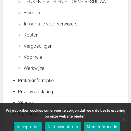
DENKEN – VOELEN – DOEN - RESULTAAT
E-health
Informatie voor verwijzers
Kosten
Vergoedingen
Voor wie
Werkwijze
Praktijkinformatie
Privacyverklaring
Sitemap
Wij gebruiken cookies om ervoor te zorgen dat we u de beste ervaring
Trainingen
op onze website bieden.
Vacatures
Accepteren
Niet accepteren
Meer informatie